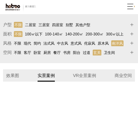
户型
不限
二居室
三居室
四居室
别墅
其他户型
面积
不限
100㎡以下
100-140㎡
140-200㎡
200-300㎡
300㎡以上
风格
不限
现代
简约
法式风
中古风
意式风
侘寂风
原木风
南洋风
轻奢
极简
中式
欧式
美式
北欧
地中海
奶油风
新中式
后现代
空间
不限
客厅
卧室
厨房
餐厅
书房
阳台
过道
玄关
卫生间
其它
衣帽间
儿童房
入户花园
效果图
实景案例
VR全景案例
商业空间