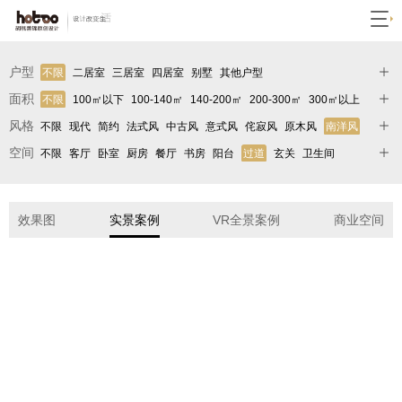
户型
不限
二居室
三居室
四居室
别墅
其他户型
面积
不限
100㎡以下
100-140㎡
140-200㎡
200-300㎡
300㎡以上
风格
不限
现代
简约
法式风
中古风
意式风
侘寂风
原木风
南洋风
轻奢
极简
中式
欧式
美式
北欧
地中海
奶油风
新中式
后现代
空间
不限
客厅
卧室
厨房
餐厅
书房
阳台
过道
玄关
卫生间
其它
衣帽间
儿童房
入户花园
效果图
实景案例
VR全景案例
商业空间