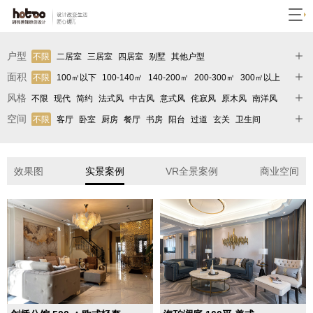
户型
不限
二居室
三居室
四居室
别墅
其他户型
面积
不限
100㎡以下
100-140㎡
140-200㎡
200-300㎡
300㎡以上
风格
不限
现代
简约
法式风
中古风
意式风
侘寂风
原木风
南洋风
轻奢
极简
中式
欧式
美式
北欧
地中海
奶油风
新中式
后现代
空间
不限
客厅
卧室
厨房
餐厅
书房
阳台
过道
玄关
卫生间
其它
衣帽间
儿童房
入户花园
效果图
实景案例
VR全景案例
商业空间