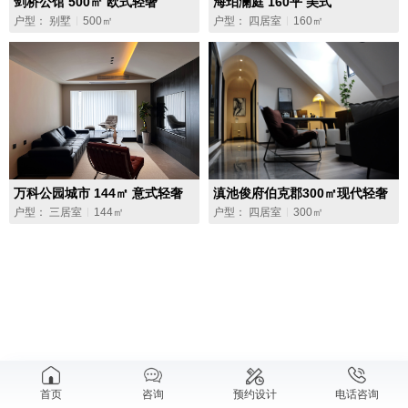
剑桥公馆 500㎡ 欧式轻奢
海珀澜庭 160平 美式
户型： 别墅
500㎡
户型： 四居室
160㎡
万科公园城市 144㎡ 意式轻奢
滇池俊府伯克郡300㎡现代轻奢
风
户型： 三居室
144㎡
户型： 四居室
300㎡
首页
咨询
预约设计
电话咨询