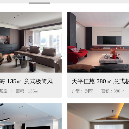
海 135㎡ 意式极简风
天平佳苑 380㎡ 意式
四居室
面积：
135㎡
户型： 别墅
面积：
380㎡