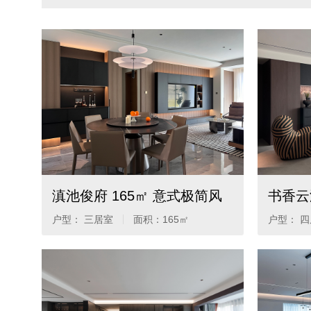
滇池俊府 165㎡ 意式极简风
书香云
户型： 三居室
面积：
165㎡
户型： 