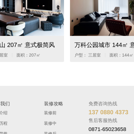
山 207㎡ 意式极简风
万科公园城市 144㎡ 
奢风
四居室
面积：
207㎡
户型： 三居室
面积：
144㎡
于我们
装修攻略
免费咨询热线
137 0880 4373
介绍
装修前
售后客服热线
历程
装修中
0871-65023658
荣誉
装修后