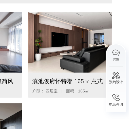
咨询
极简风
滇池俊府怀特郡 165㎡ 意式
预约设计
极简风
户型： 四居室
面积：
165㎡
电话咨询