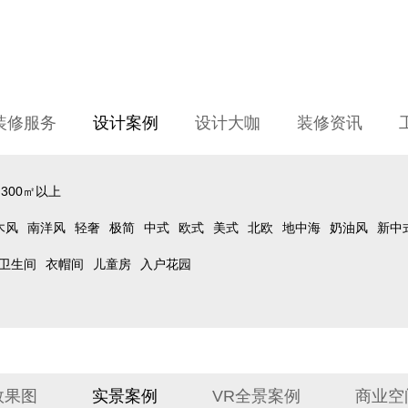
装修服务
设计案例
设计大咖
装修资讯
300㎡以上
木风
南洋风
轻奢
极简
中式
欧式
美式
北欧
地中海
奶油风
新中
卫生间
衣帽间
儿童房
入户花园
效果图
实景案例
VR全景案例
商业空