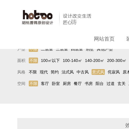
网站首页
户型
不限
二居室
三居室
四居室
别墅
其他户型
面积
不限
100㎡以下
100-140㎡
140-200㎡
200-300㎡
风格
不限
现代
简约
法式风
中古风
意式风
侘寂风
原
空间
不限
客厅
卧室
厨房
餐厅
书房
阳台
过道
玄关