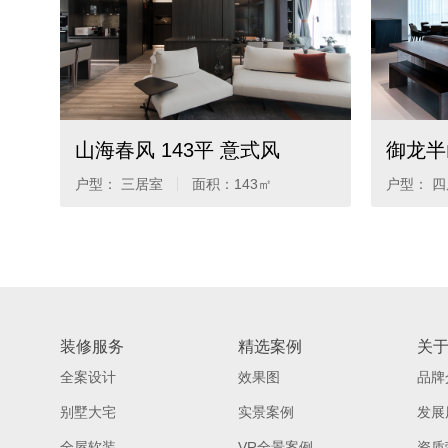
山海春风 143平 意式风
御龙半
户型： 三居室
面积：
143㎡
户型： 
装修服务
精选案例
关
全案设计
效果图
品牌
别墅大宅
实景案例
发展
全屋软装
VR全景案例
资质