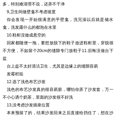
多，特别难清理不说，还弄不干净
9,卫生间做壁龛不考虑坡度
你会发现一开始很满意的平壁龛，洗完澡以后就是储水
龛，洗发露什么的都泡在水里
10.鞋柜没做成悬空的
回家都随便一拖，要想放脱下的鞋子放进鞋柜里，穿脱很
不方便，不如留个20cm的缝隙专门放鞋子11.后悔没做台下
盆
台上盆不太好清洁卫生，尤其是边缘上的缝隙容易
发霉积垢
12.选了浅色布艺沙发
浅色的布艺沙发真的很容易脏，哪怕你弄了沙发套，万一
不小心洒个奶茶，里面的沙发很不好洗
13,没考虑沙发插座位置
本来预留了的，结果沙发回来之后直接给挡住了，想在沙