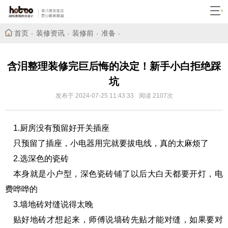
首页
装修资讯
装修前
准备
含泪整理装修完巨后悔的决定！新手小白拒绝踩
坑
发布于 2024-07-25 11:43:33
阅读 2107次
1.厨房没有预留好开关插座
只预留了插座，小电器用完就要拔电线，真的太麻烦了
2.选深色的瓷砖
本身就是小户型，深色瓷砖铺了以后大白天都要开灯，电
费哗哗的
3.墙地砖对缝说得太晚
贴好地砖才想起来，师傅说墙砖先贴才能对缝，如果要对