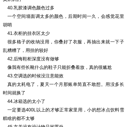
40.乳胶漆调色颜色过多
一个空间墙面调太多的颜色，后期时间一久，会感觉花里
胡哨
41.衣柜的挂衣区太少
很多格子的收纳没用，你叠好了衣服，再抽出来就一下子
乱糟糟了，用挂的较好
42.后悔鞋柜深度没有做够
像我有些长靴什么的鞋子只能折叠着放，真的很尴尬
43.空调选的时候没注意能效
真的太耗电了，夏天一个月那账单简直不敢想。用没多长
时间就换了
44.冰箱选的太小了
一定要选400L以上的才够正常家里用，小的想冰点饮料雪
糕啥的都不太够
45.玄关没有设计物品闲置处