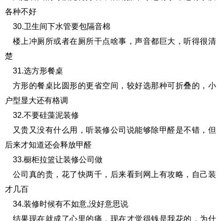
各种不好
30.卫生间下水管要包隔音棉
楼上冲厕所或者在厕所干点啥事，声音都巨大，听得很清
楚
31.选方形餐桌
方形的餐桌比圆形的更省空间，较好选那种可折叠的，小
户型显大还有格调
32.不要硅藻泥装修
又贵又没有什么用，听装修公司说能够除甲醛是不错，但
后来才知道还会释放甲醛
33.橱柜拉篮让装修公司做
公司真的贵，花了快两千，后来看到网上有攻略，自己装
才几百
34.装修时候有不如意,没好意思说
结果现在就成了心里的痛，现在才觉得钱是我花的，为什