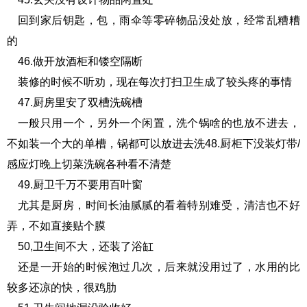
回到家后钥匙，包，雨伞等零碎物品没处放，经常乱糟糟
的
46.做开放酒柜和镂空隔断
装修的时候不听劝，现在每次打扫卫生成了较头疼的事情
47.厨房里安了双槽洗碗槽
一般只用一个，另外一个闲置，洗个锅啥的也放不进去，
不如装一个大的单槽，锅都可以放进去洗48.厨柜下没装灯带/
感应灯晚上切菜洗碗各种看不清楚
49.厨卫千万不要用百叶窗
尤其是厨房，时间长油腻腻的看着特别难受，清洁也不好
弄，不如直接贴个膜
50,卫生间不大，还装了浴缸
还是一开始的时候泡过几次，后来就没用过了，水用的比
较多还凉的快，很鸡肋