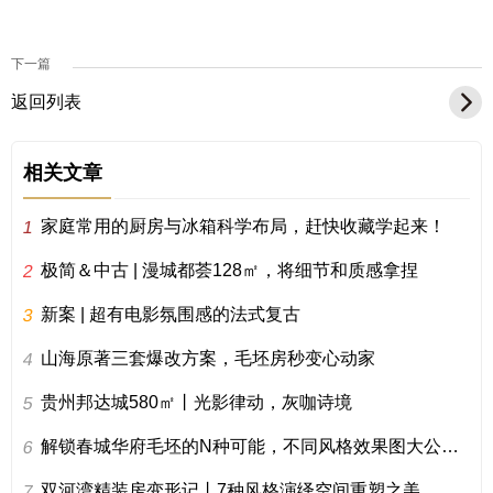
下一篇
返回列表
相关文章
家庭常用的厨房与冰箱科学布局，赶快收藏学起来！
1
极简＆中古 | 漫城都荟128㎡，将细节和质感拿捏
2
新案 | 超有电影氛围感的法式复古
3
山海原著三套爆改方案，毛坯房秒变心动家
4
贵州邦达城580㎡丨光影律动，灰咖诗境
5
解锁春城华府毛坯的N种可能，不同风格效果图大公开！
6
双河湾精装房变形记丨7种风格演绎空间重塑之美
7