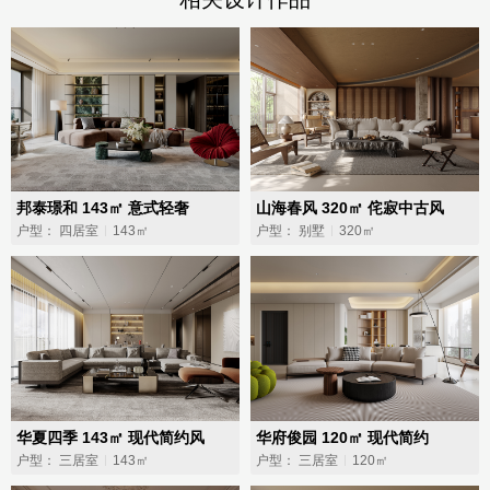
邦泰璟和 143㎡ 意式轻奢
山海春风 320㎡ 侘寂中古风
户型： 四居室
143㎡
户型： 别墅
320㎡
华夏四季 143㎡ 现代简约风
华府俊园 120㎡ 现代简约
户型： 三居室
143㎡
户型： 三居室
120㎡