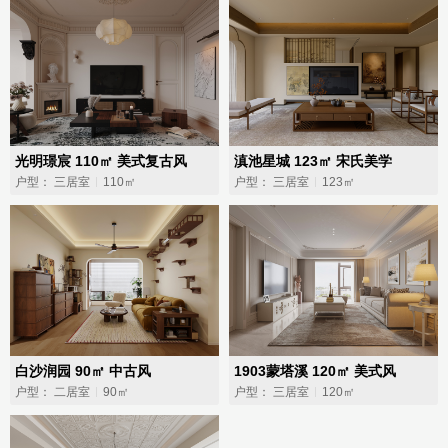
光明璟宸 110㎡ 美式复古风
滇池星城 123㎡ 宋氏美学
户型： 三居室
110㎡
户型： 三居室
123㎡
白沙润园 90㎡ 中古风
1903蒙塔溪 120㎡ 美式风
户型： 二居室
90㎡
户型： 三居室
120㎡