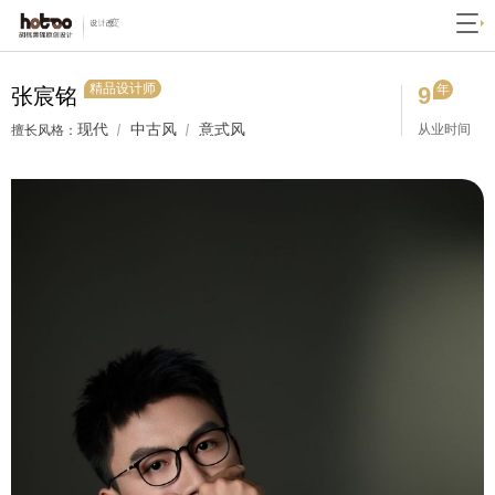
精品设计师
9
年
张宸铭
现代
中古风
意式风
从业时间
擅长风格：